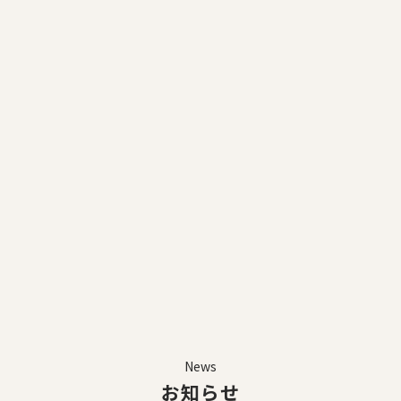
スした商品開発にコミットいたします。夏の暑さ対策、冬の寒さ
対策など快適性をプラスして商品を開発しております。
「人と少し違ったものを着たい」「よりおしゃれに見える」：唯
一無二のモノづくり
「着やすい、動きやすい」「普段より細く見える」：Lサイズメ
ーカーとして、製造段階にて立体裁断、立体メイキングを駆使し
て立体的に製造するコトにより、着用時に見栄えがよい
一人でも多くの声を拾い上げ次につなげ、お客様全員が満足して
いただける、そんなモノづくりをしております。
詳しく見る
News
お知らせ